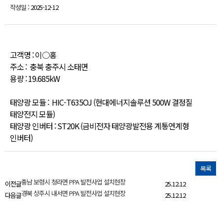
작성일 :
2025-12-12
고객명 : 이○홍
주소 : 충북 충주시 소태면
용량 : 19.685kW
태양광 모듈 : HIC-T635OJ (현대에너지솔루션 500W 결정질
태양전지 모듈)
태양광 인버터 : ST20K (금비전자 태양광발전용 계통연계형
인버터)
목록
충남 보령시 청라면 PPA 발전사업 설치현장
이전글
25.12.12
경북 상주시 내서면 PPA 발전사업 설치현장
다음글
25.12.12