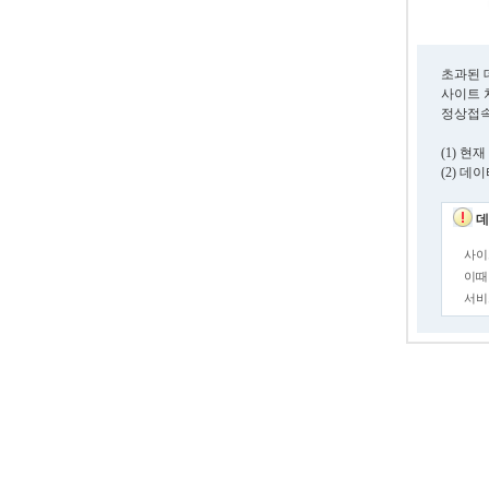
초과된 
사이트 
정상접속
(1) 
(2) 
데
사이
이때
서비