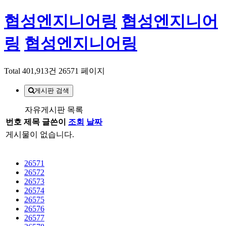
협성엔지니어링
협성엔지니어
링
협성엔지니어링
Total 401,913건
26571 페이지
게시판 검색
자유게시판 목록
번호
제목
글쓴이
조회
날짜
게시물이 없습니다.
26571
26572
26573
26574
26575
26576
26577