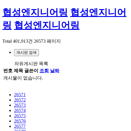
협성엔지니어링
협성엔지니어
링
협성엔지니어링
Total 401,913건
26573 페이지
게시판 검색
자유게시판 목록
번호
제목
글쓴이
조회
날짜
게시물이 없습니다.
26571
26572
26573
26574
26575
26576
26577