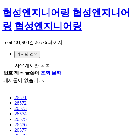
협성엔지니어링
협성엔지니어
링
협성엔지니어링
Total 401,908건
26576 페이지
게시판 검색
자유게시판 목록
번호
제목
글쓴이
조회
날짜
게시물이 없습니다.
26571
26572
26573
26574
26575
26576
26577