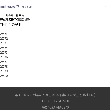
Total 401,908건
26580 페이지
자유게시판 목록
번호
제목
글쓴이
조회
날짜
게시물이 없습니다.
26571
26572
26573
26574
26575
26576
26577
26578
26579
26580
주소 :
강원도 원주시 지정면 쉬고개길40 ( 지정면 신평리 145)
TEL :
033-734-2280
FAX :
033-748-2270