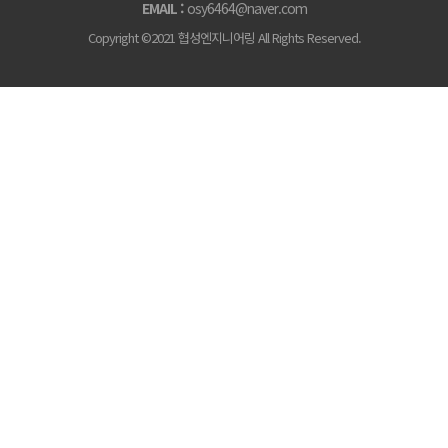
EMAIL :
osy6464@naver.com
Copyright ©2021 협성엔지니어링 All Rights Reserved.