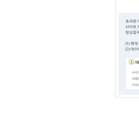
초과된 
사이트 
정상접속
(1) 
(2) 
데
사이
이때
서비