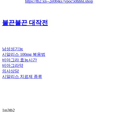
https://tb2.xn--2e0bjks7vpoc50hh6l.shop
불끈불끈 대작전
남성성기능
시알리스 100mg 복용법
비아그라 효능시간
비아그라약
의사상담
시알리스 치료제 종류
1m3tb2