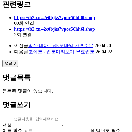
관련링크
https://tb2.xn--2e0bjks7vpoc50hh6l.shop
60회 연결
https://tb2.xn--2e0bjks7vpoc50hh6l.shop
2회 연결
이전글
익산 비아그라-모바일 간편주문
26.04.20
다음글
조아툰 - 웹툰미리보기 무료웹툰
26.04.22
댓글
0
댓글목록
등록된 댓글이 없습니다.
댓글쓰기
내용
이름
필수
비밀번호
필수