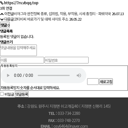
https://7rv.vbqq.top
3회 연결
이전글
비아그라 완전정복 종류, 섭취법, 작용, 부작용, 시세 총정리 - 파워약국
26.07.13
다음글
코티비씨 바로가기 및 대체 사이트 주소
26.05.22
댓글
0
댓글목록
등록된 댓글이 없습니다.
댓글쓰기
자동등록방지
새로고침
자동등록방지 숫자를 순서대로 입력하세요.
비밀글
댓글등록
주소 :
강원도 원주시 지정면 쉬고개길40 ( 지정면 신평리 145)
TEL :
033-734-2280
FAX :
033-748-2270
EMAIL :
osy6464@naver.com