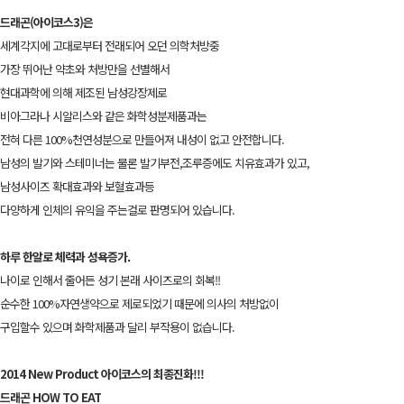
드래곤(아이코스3)은
세계각지에 고대로부터 전래되어 오던 의학처방중
가장 뛰어난 약초와 처방만을 선별해서
현대과학에 의해 제조된 남성강장제로
비아그라나 시알리스와 같은 화학성분제품과는
전혀 다른 100%천연성분으로 만들어져 내성이 없고 안전합니다.
남성의 발기와 스테미너는 물론 발기부전,조루증에도 치유효과가 있고,
남성사이즈 확대효과와 보혈효과등
다양하게 인체의 유익을 주는걸로 판명되어 있습니다.
하루 한알로 체력과 성욕증가.
나이로 인해서 줄어든 성기 본래 사이즈로의 회복!!
순수한 100%자연생약으로 제로되었기 때문에 의사의 처방없이
구입할수 있으며 화학제품과 달리 부작용이 없습니다.
2014 New Product 아이코스의 최종진화!!!
드래곤 HOW TO EAT