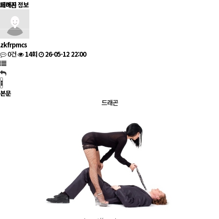
드래곤
페이지 정보
zkfrpmcs
0건
14회
26-05-12 22:00
본문
드래곤