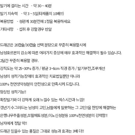
발기에 걸리는 시간 - 약 30 ~ 40분
발기 지속력 - 약 3 ~ 5일(타제품의 10배!!!)
복용방법 - 성관계 30분전에 1정을 복용하세요
기타사항 - 섭취 후 강할경우 반알
드래곤은 20캡술/30캡술 선택 분량으로 꾸준히 복용할시에
남성호르몬의 감소에 따른 여러가지 증상에 매우 효과적인 해결책이 될수 있습니다.
2달간 꾸준히 복용할 경우.
강직도는 약 25~30% 증가 / 평균 3~6cm 직경 증가 / 발기부전,조루개선
남성의 성적기능장애의 효과적인 치료법일뿐만 아니라
100% 천연생약성분의 안전성으로 만족시켜 드립니다.
향상된 성적기능!!
확장발기와 더 강하게 오래 느낄수 있는 섹스시간과 느낌!!
갱년기 수그러드는 남성의 고민,남들에게 말못하는 그 고민!!을 한방에 해결하는
은행나무추출성분,쏘팔메토성분,이노신성분등 100%천연성분의 강력함!!
남자에게 정말 딱!!
드래곤 믿을수 있는 품질은 그대로 성능과 효과는 3배 더!!