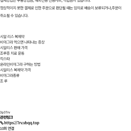
결제방법은 무통장입금, 해외전용 신용카드, 적립금이 있습니다.
정상적이지 못한 결제로 인한 주문으로 판단될 때는 임의로 배송이 보류되거나,주문이
취소될 수 있습니다.
시알 리스 복제약
비아그라 먹으면 나타나는 증상
시알리스 판매 가격
조루증 치료 운동
칵스타
온라인비아그라 구하는 방법
시알리스 복제약 가격
비아그라종류
조 루
3p37rv
관련링크
https://7rv.vbqq.top
10회 연결