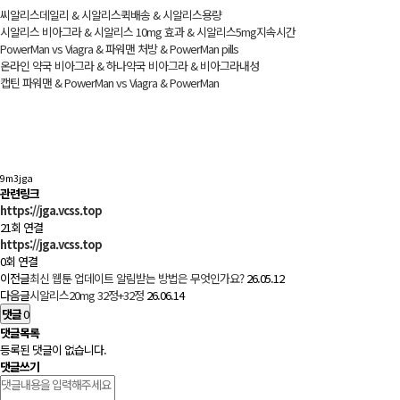
씨알리스데일리 & 시­알리스퀵배송 & 시­알리스용량
시­알리스 비­아그라 & 시­알리스 10mg 효과 & 시­알리스5mg지속시간
PowerMan vs Viagra & 파워맨 처방 & PowerMan pills
온라인 약국 비­아그라 & 하나약국 비­아그라 & 비­아그라내성
캡틴 파워맨 & PowerMan vs Viagra & PowerMan
9m3jga
관련링크
https://jga.vcss.top
21회 연결
https://jga.vcss.top
0회 연결
이전글
최신 웹툰 업데이트 알림받는 방법은 무엇인가요?
26.05.12
다음글
시알리스20mg 32정+32정
26.06.14
댓글
0
댓글목록
등록된 댓글이 없습니다.
댓글쓰기