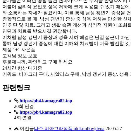
문가들은 이러한 생활 습관 변화가 호르몬 수치를 안정화시키고
더불어 심리적 요인도 성욕 저하에 크게 작용할 수 있기 때문
와 소통하는 자세가 필요하며, 이를 통해 남성 갱년기 증상을 
종합적으로 볼 때, 남성 갱년기 증상 중 성욕 저하는 단순한 
인 진단 및 치료, 그리고 생활 습관 개선과 심리적 지원이 조
진단과 치료를 받으시길 권장합니다.
이처럼 남성 갱년기 증상과 성욕 저하 해결은 단일 접근이 아닌
통해 남성 갱년기 증상에 대한 이해와 치료법이 더욱 발전할 것
제품 1+1 사은품
고객님 정보 보호
후불제니까, 확인하고 구매 하세요
24시간 항상 대기중
키워드: 비아그라 구매, 시알리스 구매, 남성 갱년기 증상, 성욕
관련링크
https://pb4.kamagra82.top
20회 연결
https://pb4.kamagra82.top
4회 연결
이전글
나주 비아그라정품 qldkrmfkwjdvna
26.05.27