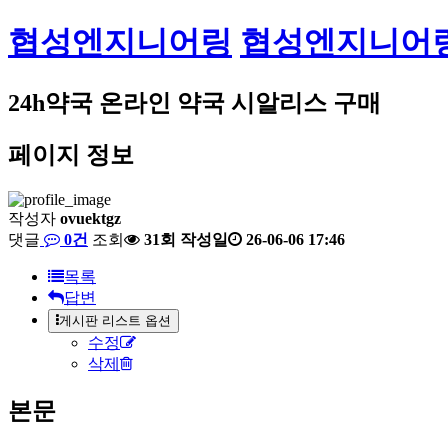
협성엔지니어링
협성엔지니어
24h약국 온라인 약국 시알리스 구매
페이지 정보
작성자
ovuektgz
댓글
0건
조회
31회
작성일
26-06-06 17:46
목록
답변
게시판 리스트 옵션
수정
삭제
본문