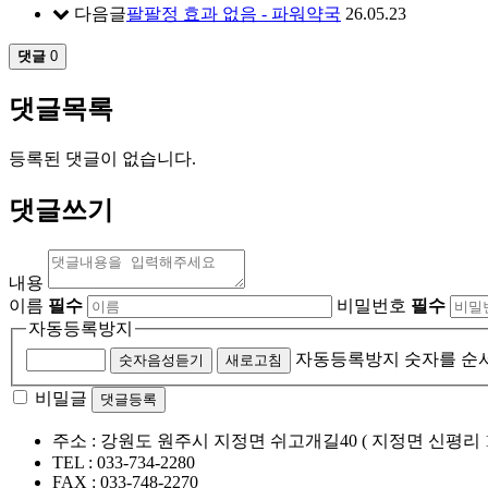
다음글
팔팔정 효과 없음 - 파워약국
26.05.23
댓글
0
댓글목록
등록된 댓글이 없습니다.
댓글쓰기
내용
이름
필수
비밀번호
필수
자동등록방지
자동등록방지 숫자를 순
숫자음성듣기
새로고침
비밀글
댓글등록
주소 :
강원도 원주시 지정면 쉬고개길40 ( 지정면 신평리 1
TEL :
033-734-2280
FAX :
033-748-2270