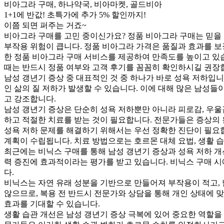
비아그라 구매, 하나약국, 비아마켓, 골드비아
1+1에 반값! 초특가에 추가 5% 할인까지!
이쯤 되면 퍼주는 거죠~
비아그라 구매를 고민 중이신가요? 정품 비아그라 구매는 믿을 
부작용 위험이 큽니다. 정품 비아그라 가격은 품질과 효과를 보
한 정품 비아그라 구매 서비스를 제공하여 만족도를 높이고 있
때는 반드시 정품 여부와 고객 후기를 꼼꼼히 확인하시길 권장합
남성 갱년기 증상 중 대표적인 것 중 하나가 바로 성욕 저하입
인 삶의 질 저하가 발생할 수 있습니다. 이에 대해 많은 남성
고 강조합니다.
남성 갱년기 증상은 단순히 성욕 저하뿐만 아니라 피로감, 우울감
하고 적절한 치료를 받는 것이 필요합니다. 전문가들은 증상의 
성욕 저하 문제를 해결하기 위해서는 우선 정확한 진단이 필요합
계획이 수립됩니다. 치료 방법으로는 호르몬 대체 요법, 생활 습
최근에는 비닉스 구매를 통해 남성 갱년기 증상과 성욕 저하 개
력 증진에 효과적이라는 평가를 받고 있습니다. 비닉스 구매 시
다.
비닉스는 자연 유래 성분을 기반으로 만들어져 부작용이 적고, 
않으므로, 복용 전 반드시 전문가와 상담을 통해 개인 상태에 
효과를 기대할 수 있습니다.
생활 습관 개선은 남성 갱년기 증상 극복에 있어 중요한 역할을 