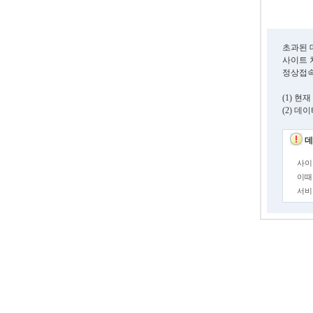
초과된 
사이트 
정상접속
(1) 
(2) 
데
사이
이때
서비