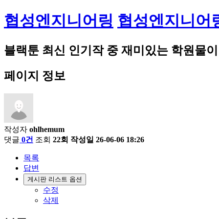
협성엔지니어링
협성엔지니어
블랙툰 최신 인기작 중 재미있는 학원물
페이지 정보
작성자
ohlhemum
댓글
0건
조회
22회
작성일
26-06-06 18:26
목록
답변
게시판 리스트 옵션
수정
삭제