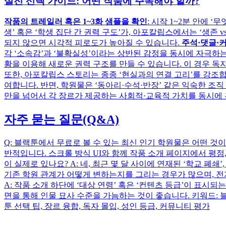
실전 선택 가이드: 어떤 작품에 주목해야 할까?
작품의 트레일러 혹은 1~3화 샘플을 확인
: 시작 1~2분 안에 
생’ 혹은 ‘학생 집단 간 권력 구도’가, 아포칼립스에서는 ‘생존 
되지 않으면 시각적 피로도가 높아질 수 있습니다.
주석·댓글·
각 ‘소속감’과 ‘불확실성’이라는 상반된 감정을 동시에 자극하
황을 이용해 새로운 권력 구조를 만들 수 있습니다. 이 경우 
또한, 아포칼립스 스토리는 종종 ‘현실과의 연결 고리’를 강조
여합니다. 반면, 학원물은 ‘동아리·수석·반장’ 같은 익숙한 
만을 넘어서 각 장르가 제공하는 사회적·교육적 가치를 동시에 
자주 묻는 질문(Q&A)
Q: 블랙툰에서 무료로 볼 수 있는 최신 인기 학원물은 어떤 것이
반적입니다. 스크롤 방식 UI와 함께 작품 소개 페이지에서 평점
이 실제로 있나요? A: 네, 최근 몇 달 사이에 연재된 ‘학교 폐
기존 학원 관계가 어떻게 변하는지를 그리는 경우가 많으며, 전
A: 작품 소개 하단에 ‘대상 연령’ 혹은 ‘컨텐츠 등급’이 표시되
면을 통해 인물 묘사 수준을 가늠하는 것이 좋습니다. 키워드: 블랙
툰 선택 팁, 장르 융합, 독자 몰입, 성인 등급, 커뮤니티 평가