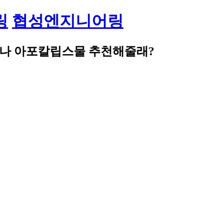
링
협성엔지니어링
이나 아포칼립스물 추천해줄래?