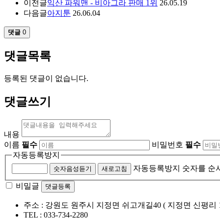
이전글
익산 파워맨 - 비아그라 판매 1위
26.05.19
다음글
아지툰
26.06.04
댓글
0
댓글목록
등록된 댓글이 없습니다.
댓글쓰기
내용
이름
필수
비밀번호
필수
자동등록방지
자동등록방지 숫자를 순
숫자음성듣기
새로고침
비밀글
댓글등록
주소 :
강원도 원주시 지정면 쉬고개길40 ( 지정면 신평리 1
TEL :
033-734-2280