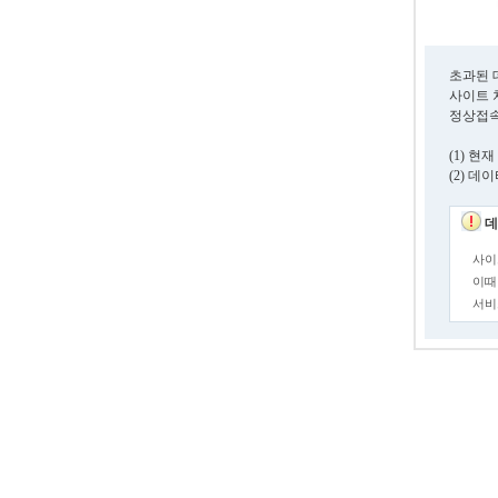
초과된 
사이트 
정상접속
(1) 
(2) 
데
사이
이때
서비