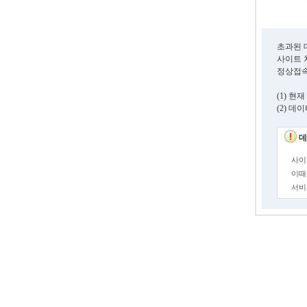
초과된 
사이트 
정상접속
(1) 
(2) 
데
사이
이때
서비