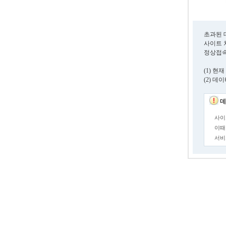
초과된 
사이트 
정상접속
(1) 
(2) 
데
사이
이때
서비