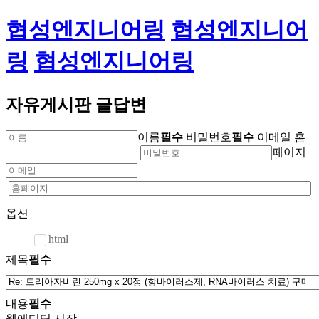
협성엔지니어링
협성엔지니어
링
협성엔지니어링
자유게시판 글답변
이름
필수
비밀번호
필수
이메일
홈
페이지
옵션
html
제목
필수
내용
필수
웹에디터 시작