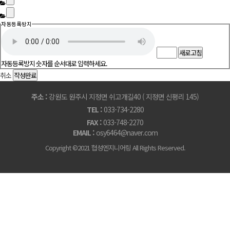
자동등록방지
새로고침
자동등록방지 숫자를 순서대로 입력하세요.
취소
작성완료
주소 :
강원도 원주시 지정면 쉬고개길40 ( 지정면 신평리 145)
TEL :
033-734-2280
FAX :
033-748-2270
EMAIL :
osy6464@naver.com
Copyright ©2021 협성엔지니어링 All Rights Reserved.