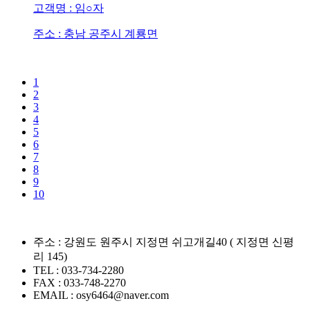
고객명 : 임○자
주소 : 충남 공주시 계룡면
1
2
3
4
5
6
7
8
9
10
주소 :
강원도 원주시 지정면 쉬고개길40 ( 지정면 신평
리 145)
TEL :
033-734-2280
FAX :
033-748-2270
EMAIL :
osy6464@naver.com