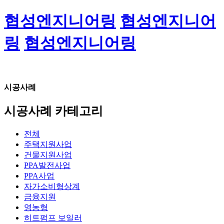
협성엔지니어링
협성엔지니어
링
협성엔지니어링
시공사례
시공사례 카테고리
전체
주택지원사업
건물지원사업
PPA발전사업
PPA사업
자가소비형상계
금융지원
영농형
히트펌프 보일러