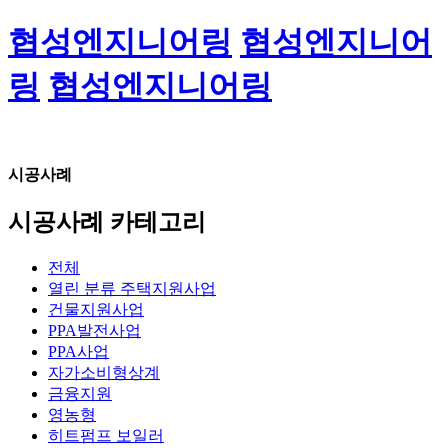
협성엔지니어링
협성엔지니어
링
협성엔지니어링
시공사례
시공사례 카테고리
전체
열린 분류
주택지원사업
건물지원사업
PPA발전사업
PPA사업
자가소비형상계
금융지원
영농형
히트펌프 보일러