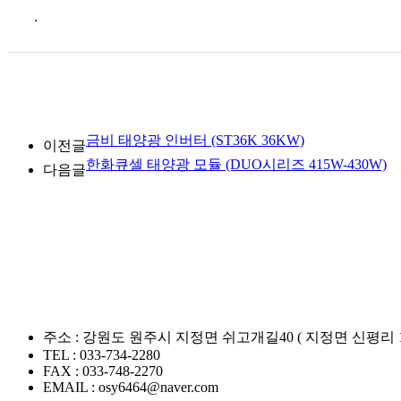
.
금비 태양광 인버터 (ST36K 36KW)
이전글
한화큐셀 태양광 모듈 (DUO시리즈 415W-430W)
다음글
주소 :
강원도 원주시 지정면 쉬고개길40 ( 지정면 신평리 1
TEL :
033-734-2280
FAX :
033-748-2270
EMAIL :
osy6464@naver.com