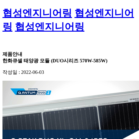
협성엔지니어링
협성엔지니어
링
협성엔지니어링
제품안내
한화큐셀 태양광 모듈 (DUO시리즈 570W-585W)
작성일 :
2022-06-03